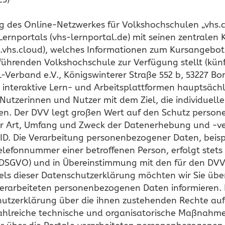
ng des Online-Netzwerkes für Volkshochschulen „vhs.c
nportals (vhs-lernportal.de) mit seinen zentralen 
t.vhs.cloud), welches Informationen zum Kursangebo
führenden Volkshochschule zur Verfügung stellt (künft
Verband e.V., Königswinterer Straße 552 b, 53227 Bon
s interaktive Lern- und Arbeitsplattformen hauptsächli
Nutzerinnen und Nutzer mit dem Ziel, die individuell
hen. Der DVV legt großen Wert auf den Schutz perso
er Art, Umfang und Zweck der Datenerhebung und -
ID. Die Verarbeitung personenbezogener Daten, beisp
elefonnummer einer betroffenen Person, erfolgt stets
SGVO) und in Übereinstimmung mit den für den DVV 
ls dieser Datenschutzerklärung möchten wir Sie übe
erarbeiteten personenbezogenen Daten informieren. 
hutzerklärung über die ihnen zustehenden Rechte aufg
zahlreiche technische und organisatorische Maßnahm