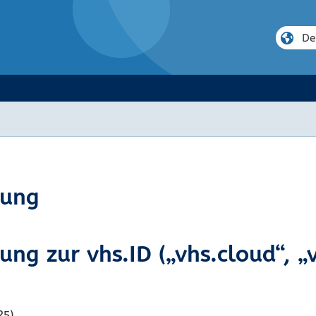
rung
ng zur vhs.ID („vhs.cloud“, „
25)